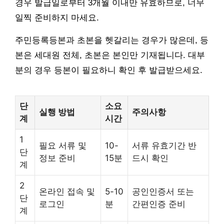
경우 발급일로부터 3개월 이내만 유효하므로, 너무
일찍 준비하지 마세요.
주민등록등본과 초본을 헷갈리는 경우가 많은데, 등
본은 세대원 전체, 초본은 본인만 기재됩니다. 대부
분의 경우 등본이 필요하니 확인 후 발급받으세요.
단
소요
실행 방법
주의사항
계
시간
1
필요 서류 및
10-
서류 유효기간 반
단
정보 준비
15분
드시 확인
계
2
온라인 접속 및
5-10
공인인증서 또는
단
로그인
분
간편인증 준비
계