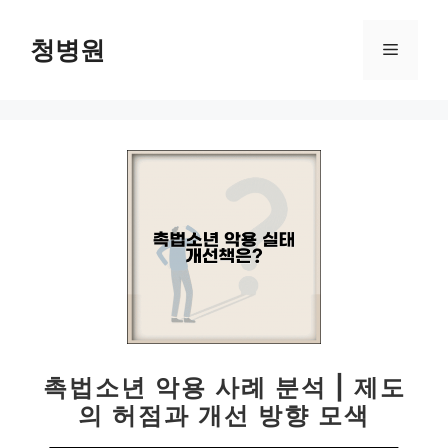
컨
텐
청병원
메
츠
로
뉴
건
너
뛰
기
촉법소년 악용 사례 분석 | 제도
의 허점과 개선 방향 모색