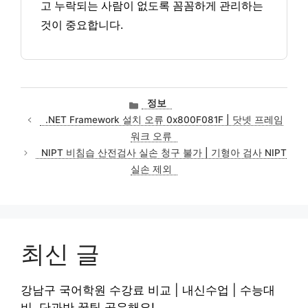
고 누락되는 사람이 없도록 꼼꼼하게 관리하는
것이 중요합니다.
카
정보
테
.NET Framework 설치 오류 0x800F081F | 닷넷 프레임
고
워크 오류
리
NIPT 비침습 산전검사 실손 청구 불가 | 기형아 검사 NIPT
실손 제외
최신 글
강남구 국어학원 수강료 비교 | 내신수업 | 수능대
비, 단과반 꿀팁 공유해요!