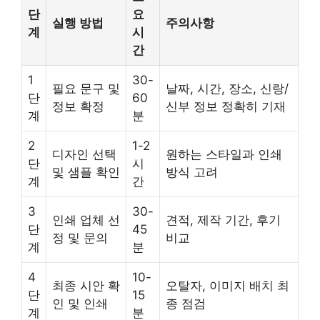
단
요
실행 방법
주의사항
계
시
간
1
30-
필요 문구 및
날짜, 시간, 장소, 신랑/
단
60
정보 확정
신부 정보 정확히 기재
계
분
2
1-2
디자인 선택
원하는 스타일과 인쇄
단
시
및 샘플 확인
방식 고려
계
간
3
30-
인쇄 업체 선
견적, 제작 기간, 후기
단
45
정 및 문의
비교
계
분
4
10-
최종 시안 확
오탈자, 이미지 배치 최
단
15
인 및 인쇄
종 점검
계
분