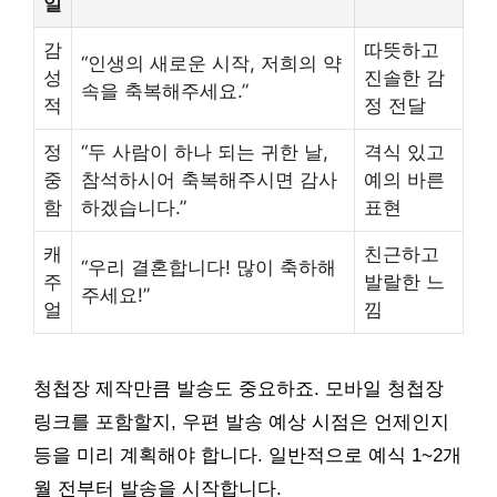
일
감
따뜻하고
“인생의 새로운 시작, 저희의 약
성
진솔한 감
속을 축복해주세요.”
적
정 전달
정
“두 사람이 하나 되는 귀한 날,
격식 있고
중
참석하시어 축복해주시면 감사
예의 바른
함
하겠습니다.”
표현
캐
친근하고
“우리 결혼합니다! 많이 축하해
주
발랄한 느
주세요!”
얼
낌
청첩장 제작만큼 발송도 중요하죠. 모바일 청첩장
링크를 포함할지, 우편 발송 예상 시점은 언제인지
등을 미리 계획해야 합니다. 일반적으로 예식 1~2개
월 전부터 발송을 시작합니다.