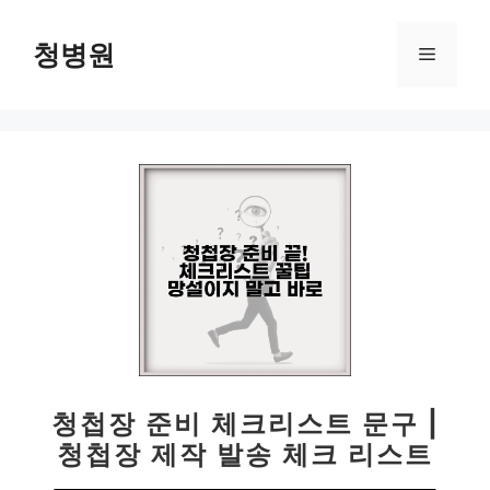
컨
텐
청병원
메
츠
로
뉴
건
너
뛰
기
청첩장 준비 체크리스트 문구 |
청첩장 제작 발송 체크 리스트