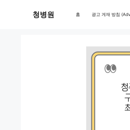
컨
텐
청병원
홈
광고 게재 방침 (Adver
츠
로
건
너
뛰
기