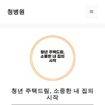
컨
텐
청병원
메
츠
로
뉴
건
너
뛰
기
청년 주택드림, 소중한 내 집의
시작