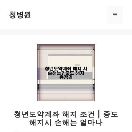
컨
텐
청병원
메
츠
로
뉴
건
너
뛰
기
청년도약계좌 해지 조건 | 중도
해지시 손해는 얼마나