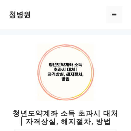
컨
텐
청병원
메
츠
로
뉴
건
너
뛰
기
청년도약계좌 소득 초과시 대처
| 자격상실, 해지절차, 방법