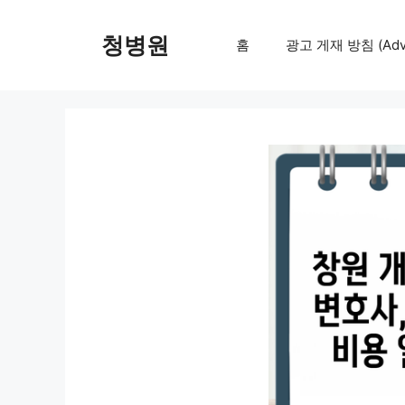
컨
텐
청병원
홈
광고 게재 방침 (Adver
츠
로
건
너
뛰
기