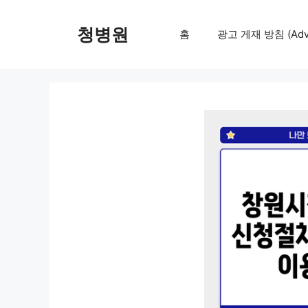
컨
텐
청병원
홈
광고 게재 방침 (Adver
츠
로
건
너
뛰
기