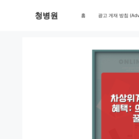
컨
텐
청병원
홈
광고 게재 방침 (Adver
츠
로
건
너
뛰
기