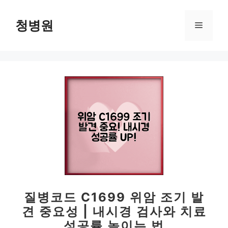
컨
텐
청병원
메
츠
로
뉴
건
너
뛰
기
질병코드 C1699 위암 조기 발
견 중요성 | 내시경 검사와 치료
성공률 높이는 법