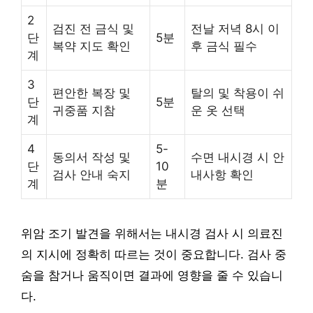
2
검진 전 금식 및
전날 저녁 8시 이
단
5분
복약 지도 확인
후 금식 필수
계
3
편안한 복장 및
탈의 및 착용이 쉬
단
5분
귀중품 지참
운 옷 선택
계
4
5-
동의서 작성 및
수면 내시경 시 안
단
10
검사 안내 숙지
내사항 확인
계
분
위암 조기 발견을 위해서는 내시경 검사 시 의료진
의 지시에 정확히 따르는 것이 중요합니다. 검사 중
숨을 참거나 움직이면 결과에 영향을 줄 수 있습니
다.