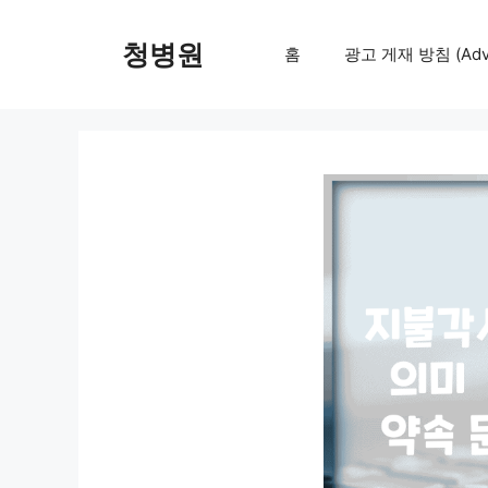
컨
텐
청병원
홈
광고 게재 방침 (Adver
츠
로
건
너
뛰
기