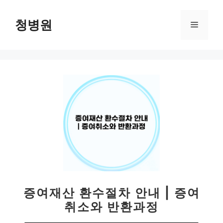
컨
텐
청병원
메
츠
로
뉴
건
너
뛰
기
증여재산 환수절차 안내 | 증여
취소와 반환과정