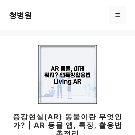
컨
텐
청병원
메
츠
로
뉴
건
너
뛰
기
증강현실(AR) 동물이란 무엇인
가? | AR 동물 앱, 특징, 활용법
총정리