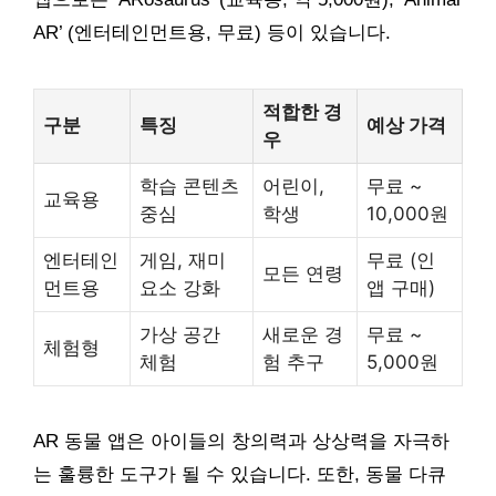
AR’ (엔터테인먼트용, 무료) 등이 있습니다.
적합한 경
구분
특징
예상 가격
우
학습 콘텐츠
어린이,
무료 ~
교육용
중심
학생
10,000원
엔터테인
게임, 재미
무료 (인
모든 연령
먼트용
요소 강화
앱 구매)
가상 공간
새로운 경
무료 ~
체험형
체험
험 추구
5,000원
AR 동물 앱은 아이들의 창의력과 상상력을 자극하
는 훌륭한 도구가 될 수 있습니다. 또한, 동물 다큐