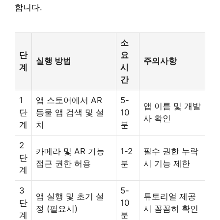
합니다.
소
단
요
실행 방법
주의사항
계
시
간
1
앱 스토어에서 AR
5-
앱 이름 및 개발
단
동물 앱 검색 및 설
10
사 확인
계
치
분
2
카메라 및 AR 기능
1-2
필수 권한 누락
단
접근 권한 허용
분
시 기능 제한
계
3
5-
앱 실행 및 초기 설
튜토리얼 제공
단
10
정 (필요시)
시 꼼꼼히 확인
계
분