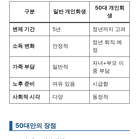
50대 개인회
구분
일반 개인회생
생
변제 기간
5년
정년까지 고려
정년 퇴직 예
소득 변화
안정적
정
자녀+부모 이
가족 부담
일반적
중 부담
노후 준비
여유 있음
시급함
사회적 시각
다양
동정적
50대만의 장점