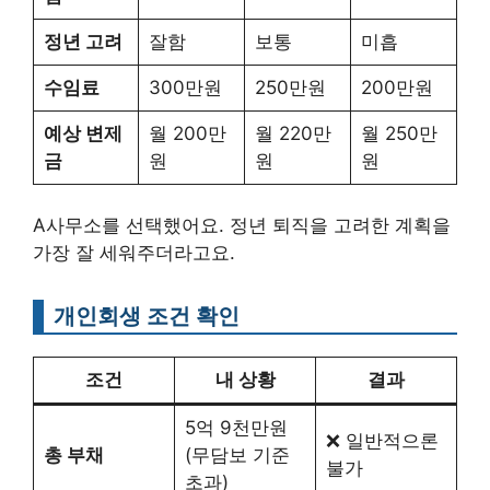
정년 고려
잘함
보통
미흡
수임료
300만원
250만원
200만원
예상 변제
월 200만
월 220만
월 250만
금
원
원
원
A사무소를 선택했어요. 정년 퇴직을 고려한 계획을
가장 잘 세워주더라고요.
개인회생 조건 확인
조건
내 상황
결과
5억 9천만원
❌ 일반적으론
총 부채
(무담보 기준
불가
초과)