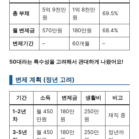
5억 9천만
1억 8천만
총 부채
69.5%
원
원
월 변제금
570만원
180만원
68.4%
변제기간
–
60개월
–
50대라는 특수성을 고려해서 관대하게 나왔어요!
변제 계획 (정년 고려)
기간
소득
변제금
생활비
비고
1-2년
월 450
180만
250만
재직 중
차
만원
원
원
3-5년
월 450
180만
250만
정년까