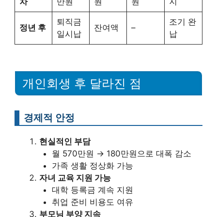
차
만원
원
원
지
퇴직금
조기 완
정년 후
잔여액
–
일시납
납
개인회생 후 달라진 점
경제적 안정
현실적인 부담
월 570만원 → 180만원으로 대폭 감소
가족 생활 정상화 가능
자녀 교육 지원 가능
대학 등록금 계속 지원
취업 준비 비용도 여유
부모님 부양 지속