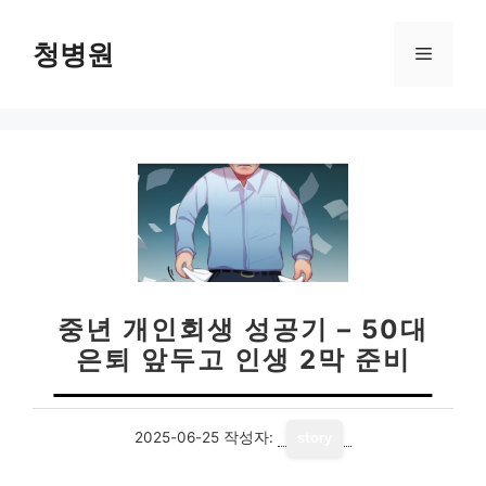
컨
텐
청병원
메
츠
로
뉴
건
너
뛰
기
중년 개인회생 성공기 – 50대
은퇴 앞두고 인생 2막 준비
2025-06-25
작성자:
story