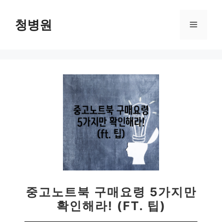
컨
텐
청병원
메
츠
로
뉴
건
너
뛰
기
중고노트북 구매요령 5가지만
확인해라! (FT. 팁)