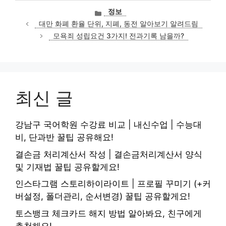
카
정보
테
대만 화폐 환율 단위, 지폐, 동전 알아보기 알려드림
고
모욕죄 성립요건 3가지! 전과기록 남을까?
리
최신 글
강남구 국어학원 수강료 비교 | 내신수업 | 수능대
비, 단과반 꿀팁 공유해요!
결손금 처리계산서 작성 | 결손금처리계산서 양식
및 기재법 꿀팁 공유할게요!
인스타그램 스토리하이라이트 | 프로필 꾸미기 (+커
버설정, 폴더관리, 순서변경) 꿀팁 공유할게요!
토스뱅크 체크카드 해지 방법 알아봐요, 친구에게
추천해요!