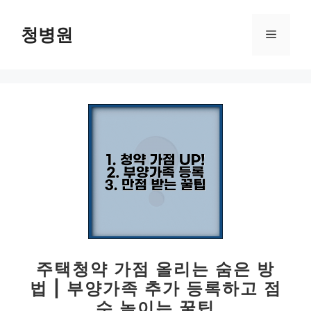
컨
텐
청병원
메
츠
로
뉴
건
너
뛰
기
주택청약 가점 올리는 숨은 방
법 | 부양가족 추가 등록하고 점
수 높이는 꿀팁