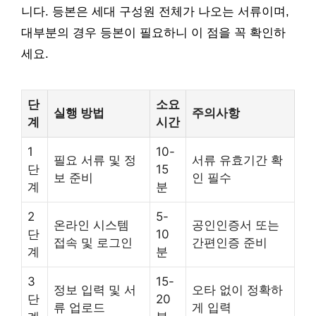
니다. 등본은 세대 구성원 전체가 나오는 서류이며,
대부분의 경우 등본이 필요하니 이 점을 꼭 확인하
세요.
단
소요
실행 방법
주의사항
계
시간
1
10-
필요 서류 및 정
서류 유효기간 확
단
15
보 준비
인 필수
계
분
2
5-
온라인 시스템
공인인증서 또는
단
10
접속 및 로그인
간편인증 준비
계
분
3
15-
정보 입력 및 서
오타 없이 정확하
단
20
류 업로드
게 입력