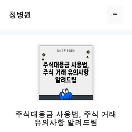
컨
텐
청병원
메
츠
로
뉴
건
너
뛰
기
주식대용금 사용법, 주식 거래
유의사항 알려드림