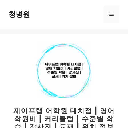
컨
텐
청병원
메
츠
로
뉴
건
너
뛰
기
제이프랩 어학원 대치점 | 영어
학원비 | 커리큘럼 | 수준별 학
습 | 강사진 | 교재 | 위치 정보