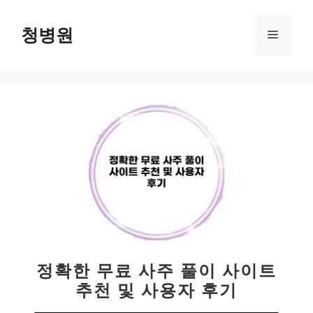
컨
텐
청병원
메
츠
로
뉴
건
너
뛰
기
정확한 무료 사주 풀이 사이트
추천 및 사용자 후기