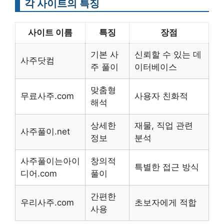
각 사이트의 특징
사이트 이름
특징
장점
기본 사
신뢰할 수 있는 데
사주닷컴
주 풀이
이터베이스
맞춤형
무료사주.com
사용자 친화적
해석
상세한
재물, 직업 관련
사주풀이.net
정보
분석
사주풀이는아이
창의적
특별한 접근 방식
디어.com
풀이
간편한
우리사주.com
초보자에게 적합
사용