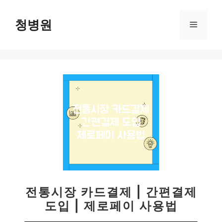
컨
텐
청병원
메
츠
로
뉴
건
너
뛰
기
전통시장 카드결제 | 간편결제
도입 | 제로페이 사용법