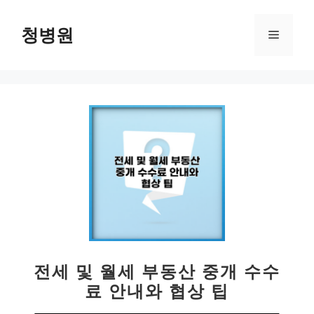
컨
텐
청병원
메
츠
로
뉴
건
너
뛰
기
전세 및 월세 부동산 중개 수수
료 안내와 협상 팁