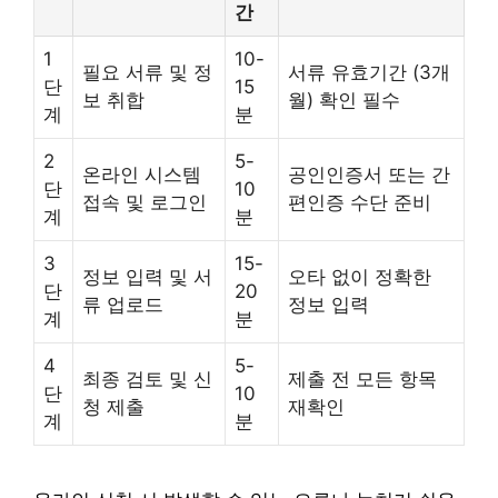
간
1
10-
필요 서류 및 정
서류 유효기간 (3개
단
15
보 취합
월) 확인 필수
계
분
2
5-
온라인 시스템
공인인증서 또는 간
단
10
접속 및 로그인
편인증 수단 준비
계
분
3
15-
정보 입력 및 서
오타 없이 정확한
단
20
류 업로드
정보 입력
계
분
4
5-
최종 검토 및 신
제출 전 모든 항목
단
10
청 제출
재확인
계
분