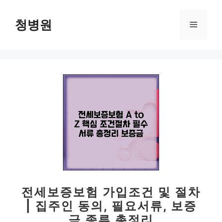
컨
텐
청병원
메
츠
로
뉴
건
너
뛰
기
전세보증보험 가입조건 및 절차
| 집주인 동의, 필요서류, 보증
금 종류 총정리