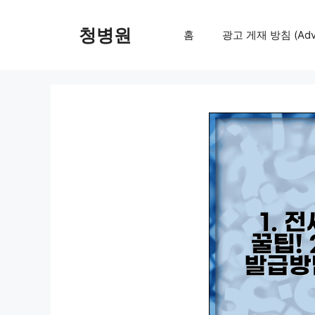
컨
텐
청병원
홈
광고 게재 방침 (Adver
츠
로
건
너
뛰
기