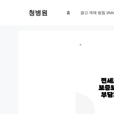
컨
텐
청병원
홈
광고 게재 방침 (Adver
츠
로
건
너
뛰
기