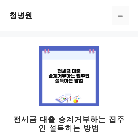
컨
텐
청병원
메
츠
로
뉴
건
너
뛰
기
전세금 대출 승계거부하는 집주
인 설득하는 방법