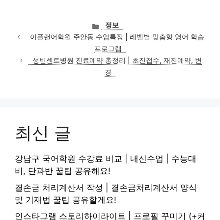
카
정보
테
이플랜어학원 주안동 수업특징 | 레벨별 맞춤형 영어 학습
고
프로그램
리
성빈센트병원 진료예약 총정리 | 초진접수, 재진예약, 변
경
최신 글
강남구 국어학원 수강료 비교 | 내신수업 | 수능대
비, 단과반 꿀팁 공유해요!
결손금 처리계산서 작성 | 결손금처리계산서 양식
및 기재법 꿀팁 공유할게요!
인스타그램 스토리하이라이트 | 프로필 꾸미기 (+커