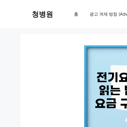
컨
텐
청병원
홈
광고 게재 방침 (Adver
츠
로
건
너
뛰
기