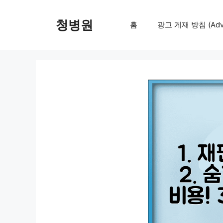
컨
텐
청병원
홈
광고 게재 방침 (Adver
츠
로
건
너
뛰
기