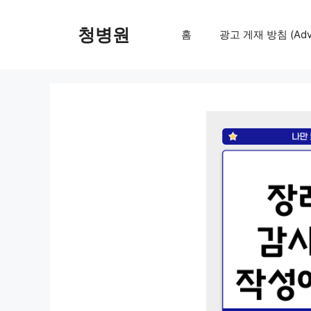
컨
텐
청병원
홈
광고 게재 방침 (Adver
츠
로
건
너
뛰
기