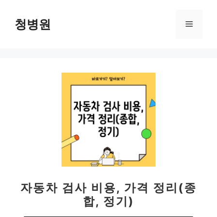
컨
텐
청병원
메
츠
로
뉴
건
너
뛰
기
자동차 검사 비용, 가격 정리(종
합, 정기)