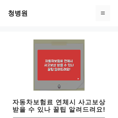
컨
텐
청병원
메
츠
로
뉴
건
너
뛰
기
자동차보험료 연체시 사고보상
받을 수 있나 꿀팁 알려드려요!