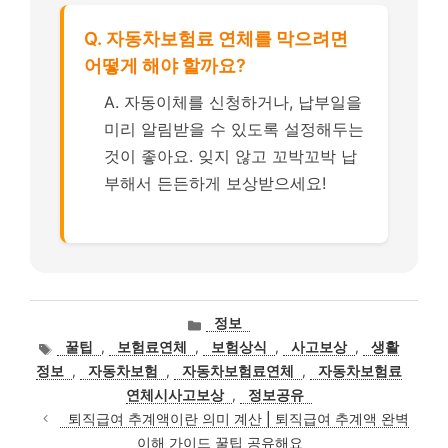
Q. 자동차보험료 연체를 막으려면
어떻게 해야 할까요?
A. 자동이체를 신청하거나, 납부일을
미리 알림받을 수 있도록 설정해두는
것이 좋아요. 잊지 않고 꼬박꼬박 납
부해서 든든하게 보상받으세요!
카
정보
테
태
꿀팁
,
보험료연체
,
보험상식
,
사고보상
,
생활
고
그
정보
,
자동차보험
,
자동차보험료연체
,
자동차보험료
리
연체시사고보상
,
정보공유
퇴직급여 추계액이란 의미 계산 | 퇴직급여 추계액 완벽
이해 가이드 꿀팁 공유해요