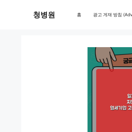
컨
텐
청병원
홈
광고 게재 방침 (Adver
츠
로
건
너
뛰
기