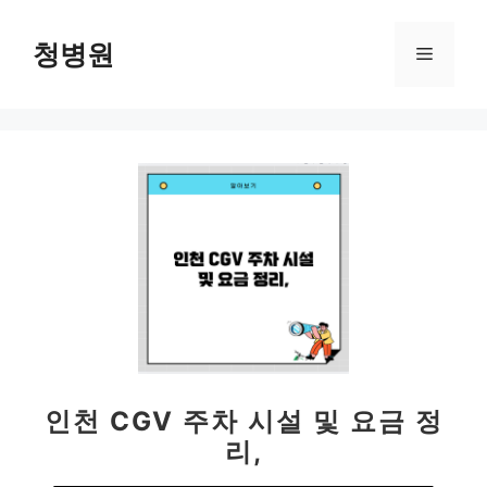
컨
텐
청병원
메
츠
로
뉴
건
너
뛰
기
인천 CGV 주차 시설 및 요금 정
리,