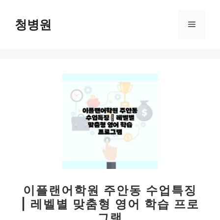
컨
텐
청병원
메
츠
로
뉴
건
너
뛰
기
이플랜어학원 주안동 수업특징
| 레벨별 맞춤형 영어 학습 프로
그램