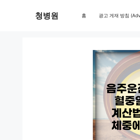
컨
텐
청병원
홈
광고 게재 방침 (Adver
츠
로
건
너
뛰
기