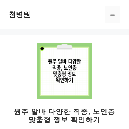
컨
텐
청병원
메
츠
로
뉴
건
너
뛰
기
원주 알바 다양한 직종, 노인층
맞춤형 정보 확인하기