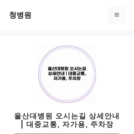
컨
텐
청병원
메
츠
로
뉴
건
너
뛰
기
울산대병원 오시는길 상세안내
| 대중교통, 자가용, 주차장