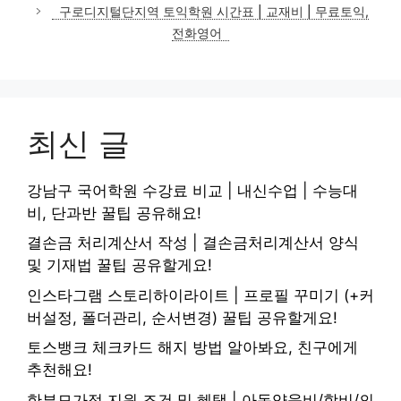
고
구로디지털단지역 토익학원 시간표 | 교재비 | 무료토익,
리
전화영어
최신 글
강남구 국어학원 수강료 비교 | 내신수업 | 수능대
비, 단과반 꿀팁 공유해요!
결손금 처리계산서 작성 | 결손금처리계산서 양식
및 기재법 꿀팁 공유할게요!
인스타그램 스토리하이라이트 | 프로필 꾸미기 (+커
버설정, 폴더관리, 순서변경) 꿀팁 공유할게요!
토스뱅크 체크카드 해지 방법 알아봐요, 친구에게
추천해요!
한부모가정 지원 조건 및 혜택 | 아동양육비/학비/의