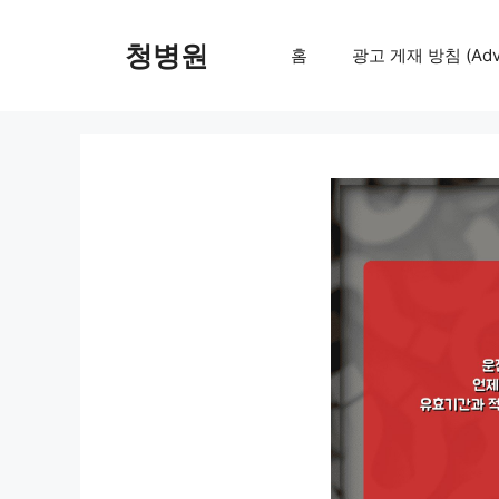
컨
텐
청병원
홈
광고 게재 방침 (Adver
츠
로
건
너
뛰
기