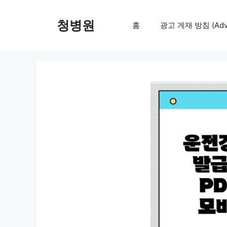
컨
텐
청병원
홈
광고 게재 방침 (Adver
츠
로
건
너
뛰
기