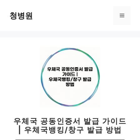
컨
텐
청병원
메
츠
로
뉴
건
너
뛰
기
우체국 공동인증서 발급 가이드
| 우체국뱅킹/창구 발급 방법