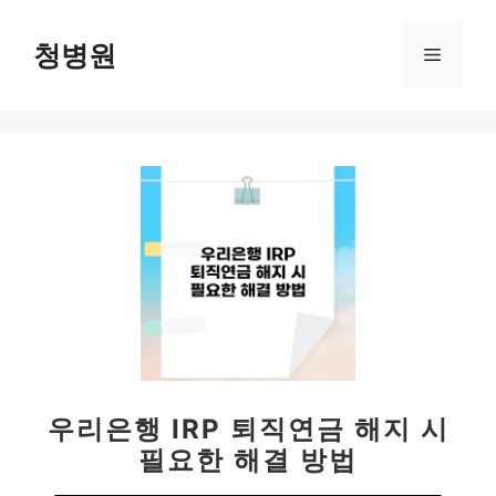
컨
텐
청병원
메
츠
로
뉴
건
너
뛰
기
우리은행 IRP 퇴직연금 해지 시
필요한 해결 방법