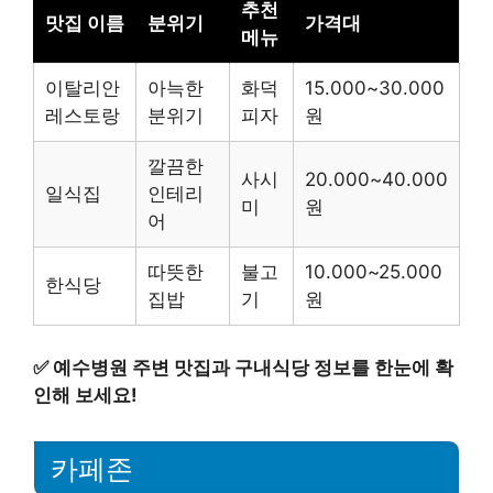
추천
맛집 이름
분위기
가격대
메뉴
이탈리안
아늑한
화덕
15.000~30.000
레스토랑
분위기
피자
원
깔끔한
사시
20.000~40.000
일식집
인테리
미
원
어
따뜻한
불고
10.000~25.000
한식당
집밥
기
원
✅
예수병원 주변 맛집과 구내식당 정보를 한눈에 확
인해 보세요!
카페존