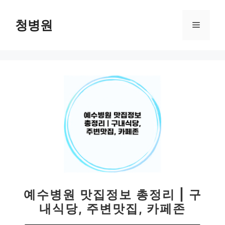
컨
텐
청병원
메
츠
로
뉴
건
너
뛰
기
예수병원 맛집정보 총정리 | 구
내식당, 주변맛집, 카페존