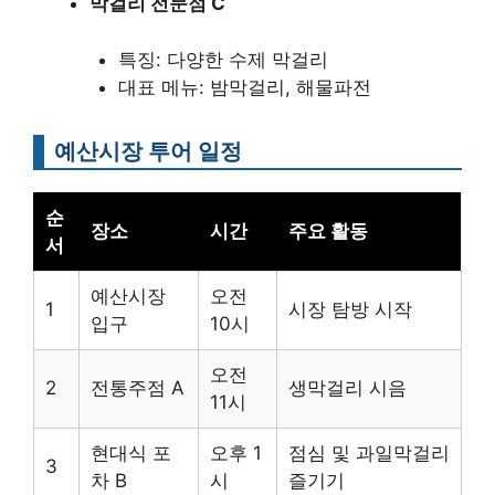
막걸리 전문점 C
특징: 다양한 수제 막걸리
대표 메뉴: 밤막걸리, 해물파전
예산시장 투어 일정
순
장소
시간
주요 활동
서
예산시장
오전
1
시장 탐방 시작
입구
10시
오전
2
전통주점 A
생막걸리 시음
11시
현대식 포
오후 1
점심 및 과일막걸리
3
차 B
시
즐기기