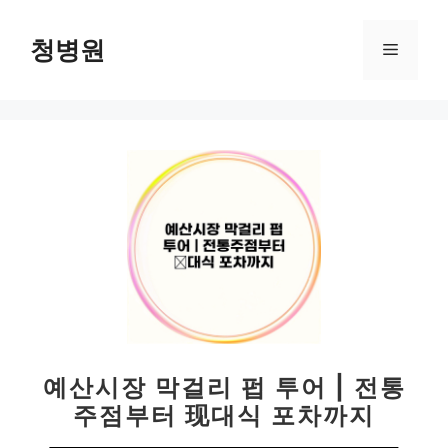
컨
텐
청병원
메
츠
로
뉴
건
너
뛰
기
예산시장 막걸리 펍 투어 | 전통
주점부터 现대식 포차까지