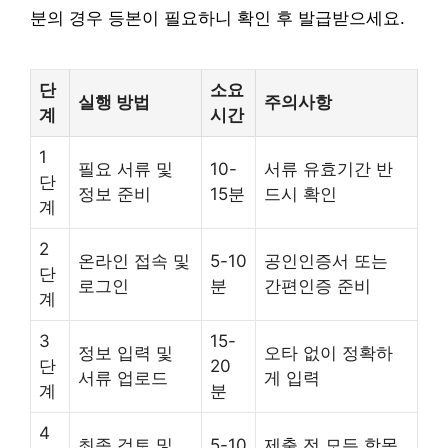
분의 경우 등본이 필요하니 확인 후 발급받으세요.
단
소요
실행 방법
주의사항
계
시간
1
필요 서류 및
10-
서류 유효기간 반
단
정보 준비
15분
드시 확인
계
2
온라인 접속 및
5-10
공인인증서 또는
단
로그인
분
간편인증 준비
계
3
15-
정보 입력 및
오타 없이 정확하
단
20
서류 업로드
게 입력
계
분
4
최종 검토 및
5-10
제출 전 모든 항목