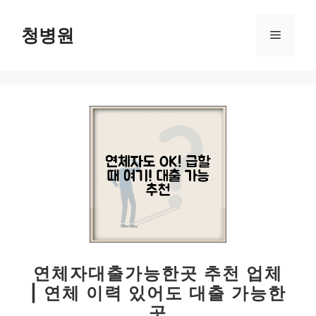
컨
텐
청병원
메
츠
로
뉴
건
너
뛰
기
연체자대출가능한곳 추천 업체
| 연체 이력 있어도 대출 가능한
곳