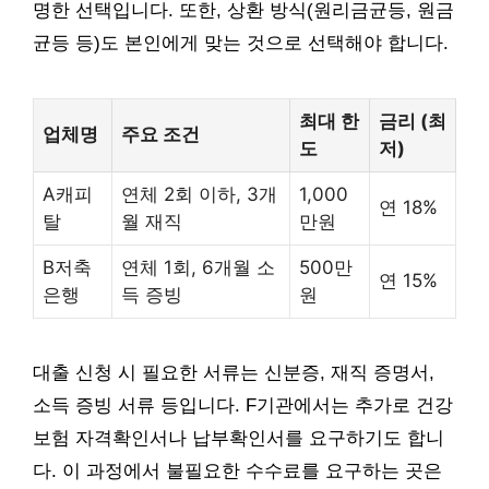
명한 선택입니다. 또한, 상환 방식(원리금균등, 원금
균등 등)도 본인에게 맞는 것으로 선택해야 합니다.
최대 한
금리 (최
업체명
주요 조건
도
저)
A캐피
연체 2회 이하, 3개
1,000
연 18%
탈
월 재직
만원
B저축
연체 1회, 6개월 소
500만
연 15%
은행
득 증빙
원
대출 신청 시 필요한 서류는 신분증, 재직 증명서,
소득 증빙 서류 등입니다. F기관에서는 추가로 건강
보험 자격확인서나 납부확인서를 요구하기도 합니
다. 이 과정에서 불필요한 수수료를 요구하는 곳은