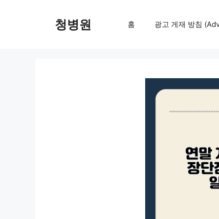
컨
텐
청병원
홈
광고 게재 방침 (Adver
츠
로
건
너
뛰
기