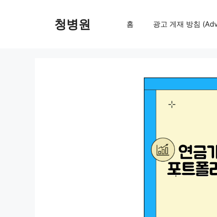
컨
텐
청병원
홈
광고 게재 방침 (Adver
츠
로
건
너
뛰
기