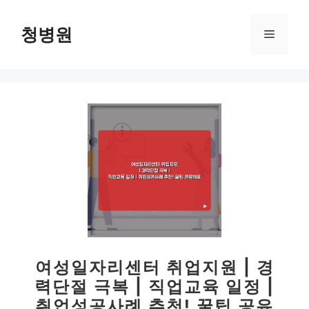
컨
텐
청병원
메
츠
로
뉴
건
너
뛰
기
여성일자리센터 취업지원 | 경
력단절 극복 | 직업교육 일정 |
취업성공사례 추천! 꿀팁 공유