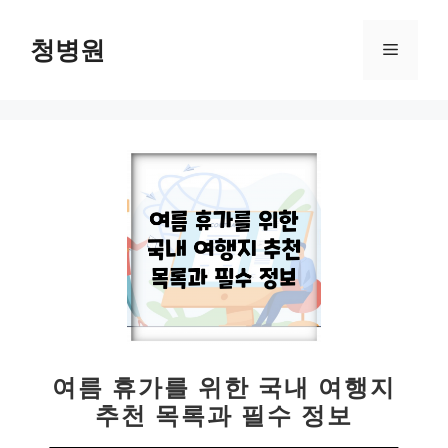
컨
텐
청병원
메
츠
로
뉴
건
너
뛰
기
여름 휴가를 위한 국내 여행지
추천 목록과 필수 정보