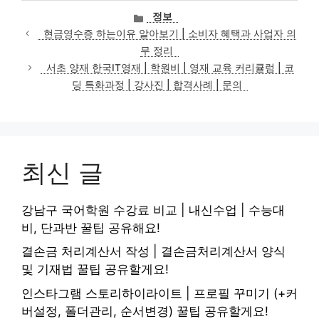
카
정보
테
현금영수증 하는이유 알아보기 | 소비자 혜택과 사업자 의
고
무 정리
리
서초 양재 한국IT영재 | 학원비 | 영재 교육 커리큘럼 | 코
딩 특화과정 | 강사진 | 합격사례 | 문의
최신 글
강남구 국어학원 수강료 비교 | 내신수업 | 수능대
비, 단과반 꿀팁 공유해요!
결손금 처리계산서 작성 | 결손금처리계산서 양식
및 기재법 꿀팁 공유할게요!
인스타그램 스토리하이라이트 | 프로필 꾸미기 (+커
버설정, 폴더관리, 순서변경) 꿀팁 공유할게요!