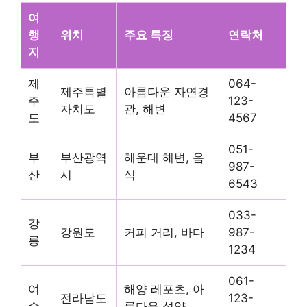
여
행
위치
주요 특징
연락처
지
제
064-
제주특별
아름다운 자연경
주
123-
자치도
관, 해변
도
4567
051-
부
부산광역
해운대 해변, 음
987-
산
시
식
6543
033-
강
강원도
커피 거리, 바다
987-
릉
1234
061-
여
해양 레포츠, 아
전라남도
123-
수
름다운 석양