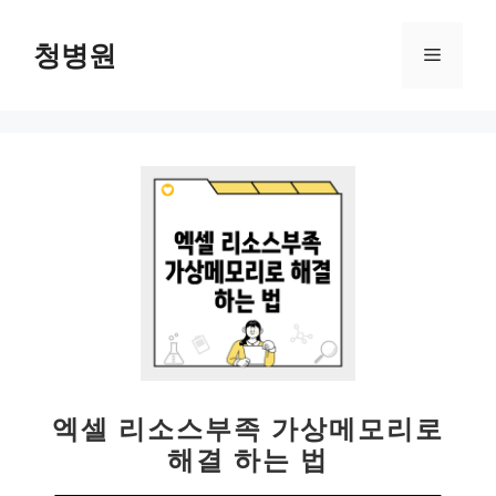
컨
텐
청병원
메
츠
로
뉴
건
너
뛰
기
엑셀 리소스부족 가상메모리로
해결 하는 법