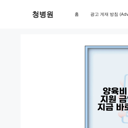
컨
텐
청병원
홈
광고 게재 방침 (Adver
츠
로
건
너
뛰
기