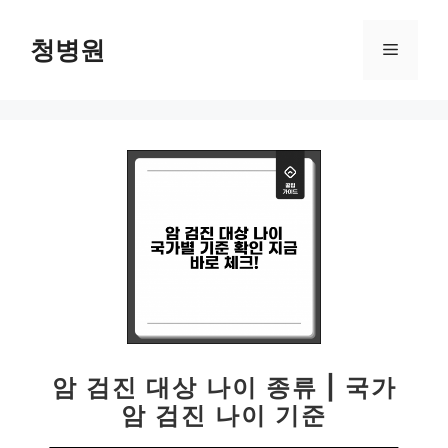
컨
텐
청병원
메
츠
로
뉴
건
너
뛰
기
암 검진 대상 나이 종류 | 국가
암 검진 나이 기준